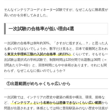
そんなインテリアコーディネーター試験ですが、なぜこんなに難易度が
高いのかを分析してみました。
一次試験の合格率が低い理由4選
一次試験の合格率は例年約30%。「さすがに低すぎん…？」と思った人
も多いのではないでしょうか。数字だけ見ると、日本で最難関と言われ
る
東京大学理科三類の入試の合格率（約33%）
くらいです。そもそも一
次試験は選択式の学科試験で、制限時間は120分間で出題数は36問（＝
1問あたり3〜4分）と、回答時間にもやや余裕があります。それにも関
わらず、なぜこんなに低いのでしょうか？
①出題範囲がめちゃくちゃ広いから
一次試験では、インテリアの歴史や建築の構造や構法、環境、規格な
ど、
「インテリア」という名称からは想像できないくらい広い範囲
から
問題が出題されます。体感としては特に普段馴染みのない歴史や法規が