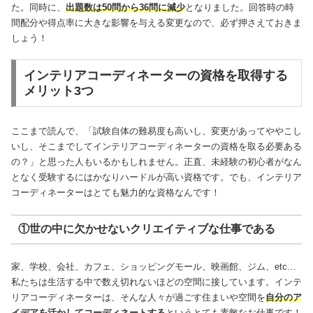
た。同時に、
出題数は50問から36問に減少
となりました。回答時の時
間配分や得点率に大きな影響を与える変更なので、必ず押さえておきま
しょう！
インテリアコーディネーターの資格を取得する
メリット3つ
ここまで読んで、「試験自体の難易度も高いし、変更があってややこし
いし、そこまでしてインテリアコーディネーターの資格を取る必要ある
の？」と思った人もいるかもしれません。正直、未経験の初心者がなん
となく受験するにはかなりハードルが高い資格です。でも、インテリア
コーディネーターはとても魅力的な資格なんです！
①世の中に欠かせないクリエイティブな仕事である
家、学校、会社、カフェ、ショッピングモール、映画館、ジム、etc…
私たちは生活する中で数え切れないほどの空間に接しています。インテ
リアコーディネーターは、そんな人々が過ごす住まいや空間を
自分のア
イデアを活かしてコーディネートする
というとても素敵なお仕事です！