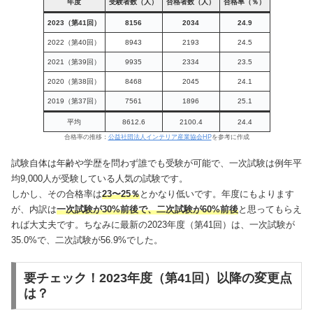
年度
受験者数（人）
合格者数（人）
合格率（％）
2023（第41回）
8156
2034
24.9
2022（第40回）
8943
2193
24.5
2021（第39回）
9935
2334
23.5
2020（第38回）
8468
2045
24.1
2019（第37回）
7561
1896
25.1
平均
8612.6
2100.4
24.4
合格率の推移：
公益社団法人インテリア産業協会HP
を参考に作成
試験自体は年齢や学歴を問わず誰でも受験が可能で、一次試験は例年平
均9,000人が受験している人気の試験です。
しかし、その合格率は
23〜25％
とかなり低いです。年度にもよります
が、内訳は
一次試験が30%前後で、二次試験が60%前後
と思ってもらえ
れば大丈夫です。ちなみに最新の2023年度（第41回）は、一次試験が
35.0%で、二次試験が56.9%でした。
要チェック！2023年度（第41回）以降の変更点
は？