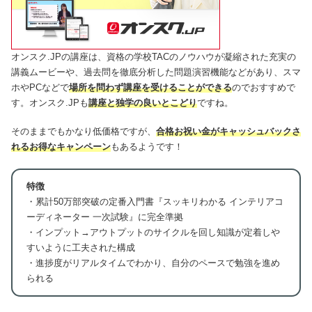
オンスク.JPの講座は、資格の学校TACのノウハウが凝縮された充実の
講義ムービーや、過去問を徹底分析した問題演習機能などがあり、スマ
ホやPCなどで
場所を問わず講座を受けることができる
のでおすすめで
す。オンスク.JPも
講座と独学の良いとこどり
ですね。
そのままでもかなり低価格ですが、
合格お祝い金がキャッシュバックさ
れるお得なキャンペーン
もあるようです！
特徴
・累計50万部突破の定番入門書『スッキリわかる インテリアコ
ーディネーター 一次試験』に完全準拠
・インプット→アウトプットのサイクルを回し知識が定着しや
すいように工夫された構成
・進捗度がリアルタイムでわかり、自分のペースで勉強を進め
られる