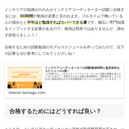
インテリアの知識ゼロの人がインテリアコーディネーター試験に合格す
るには、
300時間
の勉強が必要と言われます。フルタイムで働いている
人の場合だと
半年ほど勉強すればカバーできる量
です。幅広い専門知識
をインプットする必要があるので、勉強は簡単ではありませんが、諦め
ず頑張りましょう！
合格するための試験勉強のモデルスケジュールを作ってみたので、以下
の記事もぜひ参考にしてみてくださいね！
インテリアコーディネーターの試験勉強時間と超具体的な
スケジュール3選！
この記事では、これからインテリアコーディネーター試験の受験を考えて
いる人に向けて、合格するために必要な勉強時間や、受験者の忙しさに合
わせた超具体的なおすすめ試験勉強スケジュールを紹介していきます。す
ぐに使えるお役立ち情報が満載なので、ぜひ最後まで読んでみてください
ね！
interior-tamago.com
合格するためにはどうすれば良い？