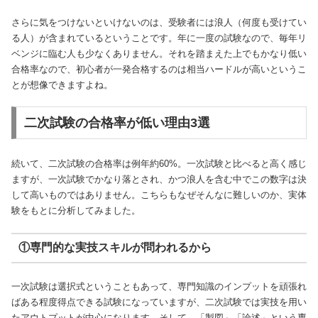
さらに気をつけないといけないのは、受験者には浪人（何度も受けてい
る人）が含まれているということです。年に一度の試験なので、毎年リ
ベンジに臨む人も少なくありません。それを踏まえた上でもかなり低い
合格率なので、初心者が一発合格するのは相当ハードルが高いというこ
とが想像できますよね。
二次試験の合格率が低い理由3選
続いて、二次試験の合格率は例年約60%。一次試験と比べると高く感じ
ますが、一次試験でかなり落とされ、かつ浪人を含む中でこの数字は決
して高いものではありません。こちらもなぜそんなに難しいのか、実体
験をもとに分析してみました。
①専門的な実技スキルが問われるから
一次試験は選択式ということもあって、専門知識のインプットを頑張れ
ばある程度得点できる試験になっていますが、二次試験では実技を用い
たアウトプットが中心になります。そして、「製図」「論述」という専