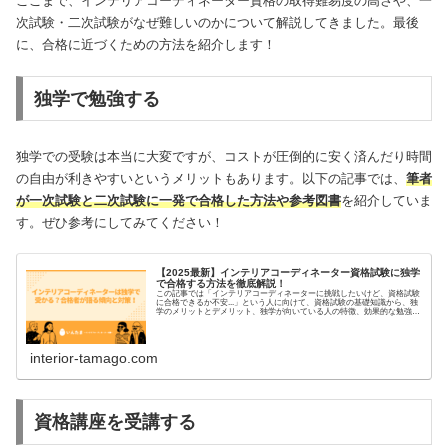
ここまで、インテリアコーディネーター資格の取得難易度の高さや、一
次試験・二次試験がなぜ難しいのかについて解説してきました。最後
に、合格に近づくための方法を紹介します！
独学で勉強する
独学での受験は本当に大変ですが、コストが圧倒的に安く済んだり時間
の自由が利きやすいというメリットもあります。以下の記事では、
筆者
が一次試験と二次試験に一発で合格した方法や参考図書
を紹介していま
す。ぜひ参考にしてみてください！
【2025最新】インテリアコーディネーター資格試験に独学
で合格する方法を徹底解説！
この記事では「インテリアコーディネーターに挑戦したいけど、資格試験
に合格できるか不安...」という人に向けて、資格試験の基礎知識から、独
学のメリットとデメリット、独学が向いている人の特徴、効果的な勉強
法、スケジュールの立て方、モチベーション維持法など、独学合格者なら
ではの視点で具体的なテクニックを紹介していきます。一次試験と二次試
験それぞれの攻略法も細かく解説します。
interior-tamago.com
資格講座を受講する