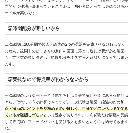
門的かつ作法が決まっているスキルは、初心者にとっては身につけるハ
ードルが高いです。
②時間配分が難しいから
二次試験は180分間で製図と論述の2つの課題を完成させなければなり
ません。設問中のたくさんの条件を図面に落とし込む必要がある製図
も、文字数の多い論述も、時間配分をミスすると命取りになってしまい
ます。
③実技なので得点率がわからないから
一次試験のような一問一答形式であれば自分で解いた後にある程度何点
ぐらい取れてそうか計算できますが、二次試験は製図・論述のため
加
点・減点のポイントを見極めるのが難しく、自分でどのレベルまででき
ているか確認しづらい
という難点があります。二次試験だけ講座を受講
して専門家にフィードバックを受ける人も多いというのは納得できます
ね。