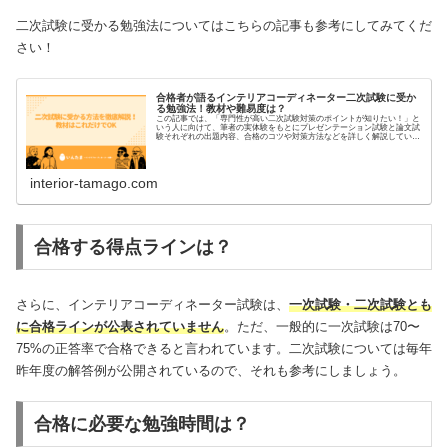
二次試験に受かる勉強法についてはこちらの記事も参考にしてみてくだ
さい！
合格者が語るインテリアコーディネーター二次試験に受か
る勉強法！教材や難易度は？
この記事では、「専門性が高い二次試験対策のポイントが知りたい！」と
いう人に向けて、筆者の実体験をもとにプレゼンテーション試験と論文試
験それぞれの出題内容、合格のコツや対策方法などを詳しく解説していき
ます。
interior-tamago.com
合格する得点ラインは？
さらに、インテリアコーディネーター試験は、
一次試験・二次試験とも
に合格ラインが公表されていません
。ただ、一般的に一次試験は70〜
75%の正答率で合格できると言われています。二次試験については毎年
昨年度の解答例が公開されているので、それも参考にしましょう。
合格に必要な勉強時間は？